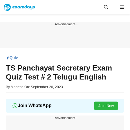
Skip
Me
to
content
---Advertisement---
Quiz
TS Panchayat Secretary Exam
Quiz Test # 2 Telugu English
By
Mahesh
|
On: September 20, 2023
Join WhatsApp
Join Now
---Advertisement---