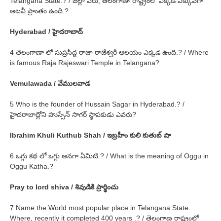
Telangana State.? / జిల్లా పేరు, తెలంగాణా రాష్ట్రంలో ఎక్కడ ఎక్కువగా
అటవీ ప్రాంతం ఉంది.?
Hyderabad / హైదరాబాద్
4 తెలంగాణా లో సుప్రసిద్ద రాజా రాజేశ్వరీ ఆలయం ఎక్కడ ఉంది.? / Where
is famous Raja Rajeswari Temple in Telangana?
Vemulawada / వేములవాడ
5 Who is the founder of Hussain Sagar in Hyderabad.? /
హైదరాబాద్లోని హుస్సేన్ సాగర్ స్థాపకుడు ఎవరు?
Ibrahim Khuli Kuthub Shah / ఇబ్రహీం కులి కుతుబ్ షా
6 ఒగ్గు కథ లో ఒగ్గు అనగా ఏమిటి.? / What is the meaning of Oggu in
Oggu Katha.?
Pray to lord shiva / శివుడికి ప్రార్థించు
7 Name the World most popular place in Telangana State.
Where, recently it completed 400 years .? / తెలంగాణ రాష్ట్రంలో