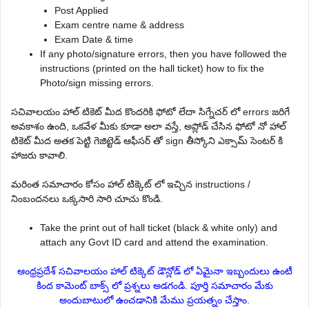
Post Applied
Exam centre name & address
Exam Date & time
If any photo/signature errors, then you have followed the
instructions (printed on the hall ticket) how to fix the
Photo/sign missing errors.
సచివాలయం హాల్ టికెట్ మీద కొందరికి ఫోటో లేదా సిగ్నేచర్ లో errors జరిగే
అవకాశం ఉంది, ఒకవేళ మీకు కూడా అలా వస్తే, అప్లోడ్ చేసిన ఫోటో నో హాల్
టికెట్ మీద అతక పెట్టి గెజిట్టెడ్ ఆఫీసర్ తో sign తీస్కోని ఎక్సామ్ సెంటర్ కి
హాజరు కావాలి.
మరింత సమాచారం కోసం హాల్ టిక్కెట్ లో ఇచ్చిన instructions /
నింబందనలు ఒక్కసారి సారి చూచు కొండి.
Take the print out of hall ticket (black & white only) and
attach any Govt ID card and attend the examination.
ఆంధ్రప్రదేశ్ సచివాలయం హాల్ టిక్కెట్ డౌన్లోడ్ లో ఏమైనా ఇబ్బందులు ఉంటీ
కింద కామెంట్ బాక్స్ లో ప్రశ్నలు అడగండి. పూర్తి సమాచారం మేకు
అందుబాటులో ఉంచడానికి మేము ప్రయత్నం చేస్తాం.