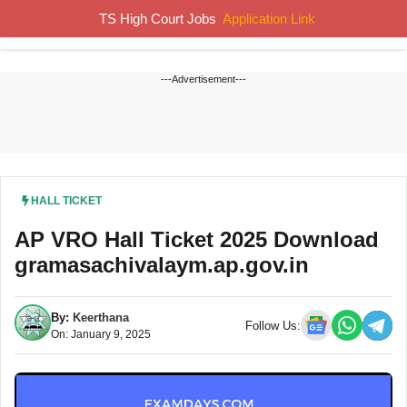
Skip
TS High Court Jobs
Application Link
MENU
to
content
---Advertisement---
HALL TICKET
AP VRO Hall Ticket 2025 Download
gramasachivalaym.ap.gov.in
By:
Keerthana
Follow Us:
On: January 9, 2025