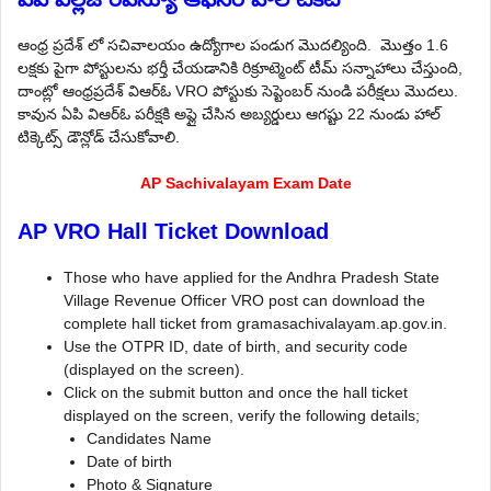
ఆంధ్ర ప్రదేశ్ లో సచివాలయం ఉద్యోగాల పండుగ మొదల్యింది. మొత్తం 1.6
లక్షకు పైగా పోస్టులను భర్తీ చేయడానికి రిక్రూట్మెంట్ టీమ్ సన్నాహాలు చేస్తుంది,
దాంట్లో ఆంధ్రప్రదేశ్ వి‌ఆర్‌ఓ VRO పోస్టుకు సెప్టెంబర్ నుండి పరీక్షలు మొదలు.
కావున ఏ‌పి వి‌ఆర్‌ఓ పరీక్షకి అప్లై చేసిన అబ్యర్డులు ఆగష్టు 22 నుండు హాల్
టిక్కెట్స్ డౌన్లోడ్ చేసుకోవాలి.
AP Sachivalayam Exam Date
AP VRO Hall Ticket Download
Those who have applied for the Andhra Pradesh State
Village Revenue Officer VRO post can download the
complete hall ticket from gramasachivalayam.ap.gov.in.
Use the OTPR ID, date of birth, and security code
(displayed on the screen).
Click on the submit button and once the hall ticket
displayed on the screen, verify the following details;
Candidates Name
Date of birth
Photo & Signature